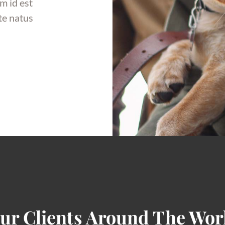
im id est
te natus
ur Clients Around The Wor