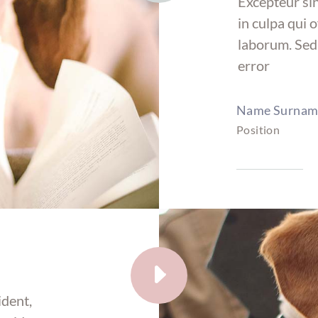
Excepteur sin
in culpa qui o
laborum. Sed 
error
Name Surnam
Position
E
ident,