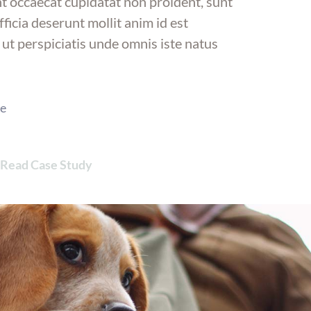
t occaecat cupidatat non proident, sunt
fficia deserunt mollit anim id est
ut perspiciatis unde omnis iste natus
e
Read Case Study